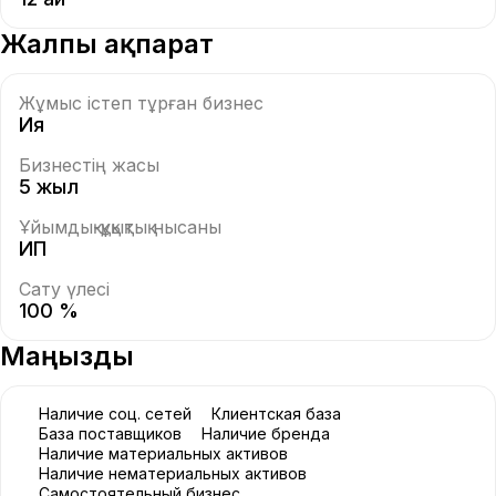
Жалпы ақпарат
Жұмыс істеп тұрған бизнес
Ия
Бизнестің жасы
5 жыл
Ұйымдық-құқықтық нысаны
ИП
Сату үлесі
100 %
Маңызды
Наличие соц. сетей
Клиентская база
База поставщиков
Наличие бренда
Наличие материальных активов
Наличие нематериальных активов
Самостоятельный бизнес