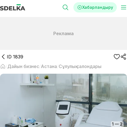
Хабарландыру
Реклама
ID
1839
Дайын бизнес
Астана
Сұлулық салондары
1
—
2