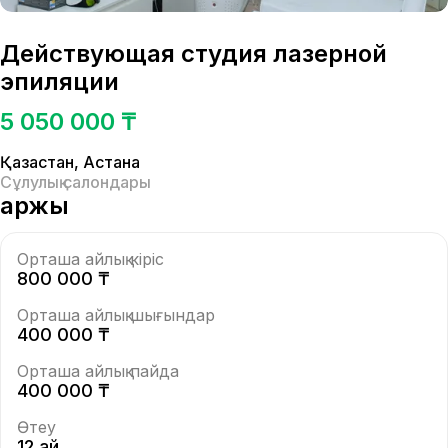
Действующая студия лазерной
эпиляции
5 050 000 ₸
Қазақстан
,
Астана
Сұлулық салондары
Қаржы
Орташа айлық кіріс
800 000 ₸
Орташа айлық шығындар
400 000 ₸
Орташа айлық пайда
400 000 ₸
Өтеу
12 ай