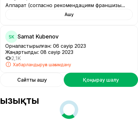
Аппарат (согласно рекомендациям франшизы
...
Ашу
Samat Kubenov
SK
Орналастырылған
:
06 сәуір 2023
Жаңартылды
:
08 сәуір 2023
2,1K
Хабарландыруға шағымдану
Сайтты ашу
Қоңырау шалу
Қызықты