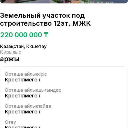
Земельный участок под
строительство 12эт. МЖК
220 000 000 ₸
Қазақстан
,
Көкшетау
Құрылыс
Қаржы
Орташа айлық кіріс
Көрсетілмеген
Орташа айлық шығындар
Көрсетілмеген
Орташа айлық пайда
Көрсетілмеген
Өтеу
Көрсетілмеген