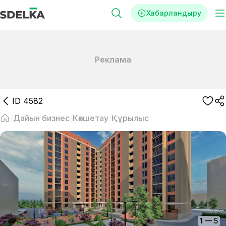
Хабарландыру
Реклама
ID
4582
Дайын бизнес
Көкшетау
Құрылыс
1
—
5