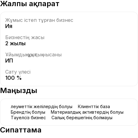
Жалпы ақпарат
Жұмыс істеп тұрған бизнес
Ия
Бизнестің жасы
2 жылы
Ұйымдық-құқықтық нысаны
ИП
Сату үлесі
100 %
Маңызды
Әлеуметтік желілердің болуы
Клиенттік база
Брендтің болуы
Материалдық активтердің болуы
Тәуелсіз бизнес
Салық берешегінің болмауы
Сипаттама