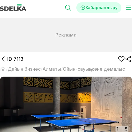
Хабарландыру
Реклама
ID
7113
Дайын бизнес
Алматы
Ойын-сауық және демалыс
1
—
5