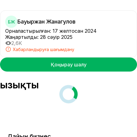
Бауыржан Жанагулов
БЖ
Орналастырылған
:
17 желтоқсан 2024
Жаңартылды
:
28 сәуір 2025
2,6K
Хабарландыруға шағымдану
Қоңырау шалу
Қызықты
Дайын бизнес