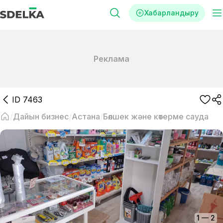
Хабарландыру
Реклама
ID
7463
Дайын бизнес
Астана
Бөлшек және көтерме сауда
1
—
2