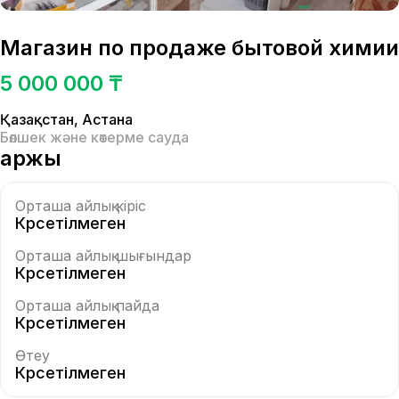
Магазин по продаже бытовой химии
5 000 000 ₸
Қазақстан
,
Астана
Бөлшек және көтерме сауда
Қаржы
Орташа айлық кіріс
Көрсетілмеген
Орташа айлық шығындар
Көрсетілмеген
Орташа айлық пайда
Көрсетілмеген
Өтеу
Көрсетілмеген