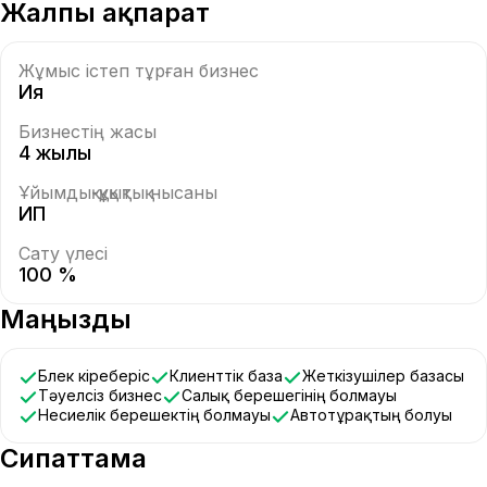
Жалпы ақпарат
Жұмыс істеп тұрған бизнес
Ия
Бизнестің жасы
4 жылы
Ұйымдық-құқықтық нысаны
ИП
Сату үлесі
100 %
Маңызды
Бөлек кіреберіс
Клиенттік база
Жеткізушілер базасы
Тәуелсіз бизнес
Салық берешегінің болмауы
Несиелік берешектің болмауы
Автотұрақтың болуы
Сипаттама