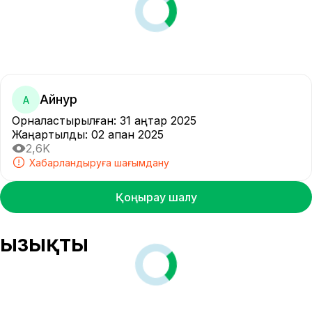
Айнур
А
Орналастырылған
:
31 қаңтар 2025
Жаңартылды
:
02 ақпан 2025
2,6K
Хабарландыруға шағымдану
Қоңырау шалу
Қызықты