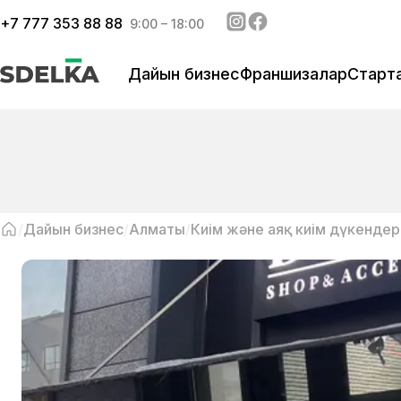
+
7 777 353 88 88
9:00 – 18:00
Дайын бизнес
Франшизалар
Старт
Дайын бизнес
Алматы
Киім және аяқ киім дүкендер