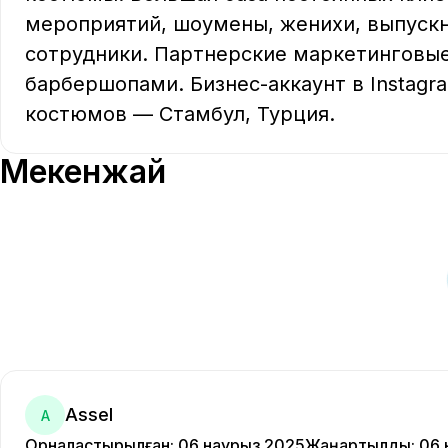
мероприятий, шоумены, женихи, выпускни
сотрудники. Партнерские маркетинговые
барбершопами. Бизнес-аккаунт в Instagr
костюмов — Стамбул, Турция.
Мекенжай
Assel
A
Орналастырылған
:
06 наурыз 2025
Жаңартылды
:
06 