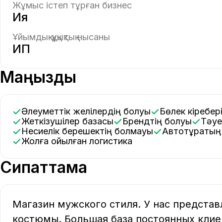
Жұмыс істеп тұрған бизнес
Ия
Ұйымдық-құқықтық нысаны
ИП
Маңызды
Әлеуметтік желілердің болуы
Бөлек кіребер
Жеткізушілер базасы
Брендтің болуы
Тәу
Несиелік берешектің болмауы
Автотұрақты
Жолға қойылған логистика
Сипаттама
Магазин мужского стиля. У нас предста
костюмы. Большая база постоянных клие