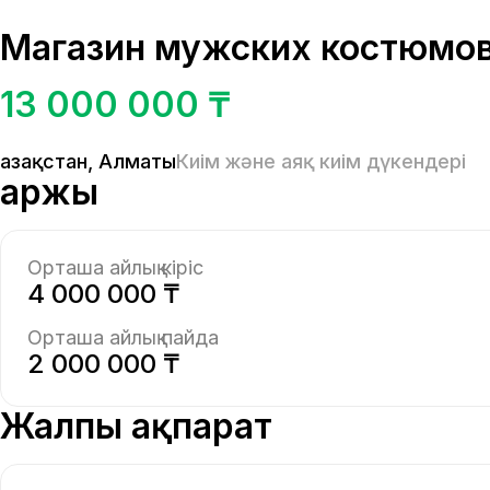
Магазин мужских костюмов
13 000 000 ₸
Қазақстан
,
Алматы
Киім және аяқ киім дүкендері
Қаржы
Орташа айлық кіріс
4 000 000 ₸
Орташа айлық пайда
2 000 000 ₸
Жалпы ақпарат