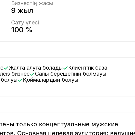
Бизнестің жасы
9 жыл
Сату үлесі
100 %
іс
Жалға алуға болады
Клиенттік база
елсіз бизнес
Салық берешегінің болмауы
ң болуы
Қоймалардың болуы
влены только концептуальные мужские 
нтов. Основная целевая аудитория: ведущи