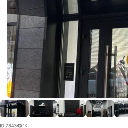
ID
7843
1K