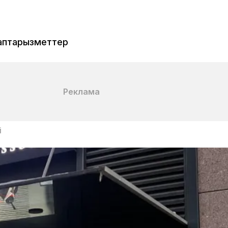
аптар
Қызметтер
Реклама
і