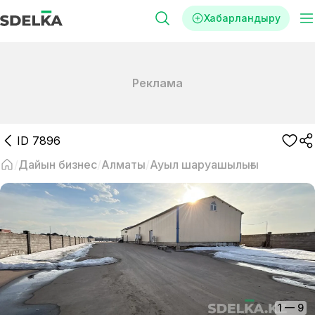
Хабарландыру
Реклама
ID
7896
Дайын бизнес
Алматы
Ауыл шаруашылығы
1
—
9