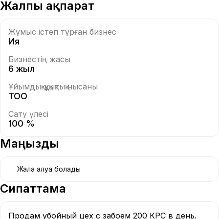
Жалпы ақпарат
Жұмыс істеп тұрған бизнес
Ия
Бизнестің жасы
6 жыл
Ұйымдық-құқықтық нысаны
ТОО
Сату үлесі
100 %
Маңызды
Жалға алуға болады
Сипаттама
Продам убойный цех с забоем 200 КРС в день. 