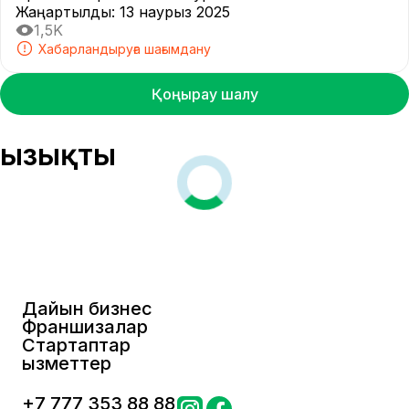
Жаңартылды
:
13 наурыз 2025
1,5K
Хабарландыруға шағымдану
Қоңырау шалу
Қызықты
Дайын бизнес
Франшизалар
Стартаптар
Қызметтер
+
7 777 353 88 88