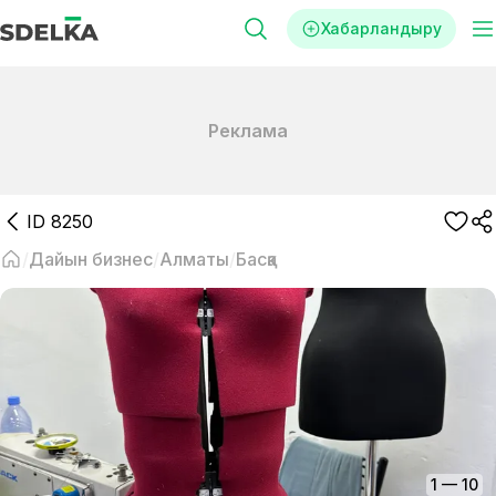
Хабарландыру
Реклама
ID
8250
Дайын бизнес
Алматы
Басқа
1
—
10