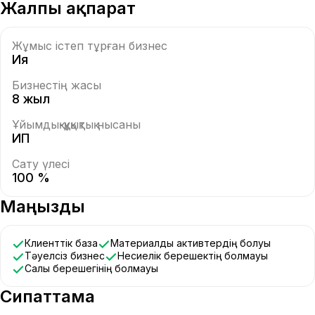
Жалпы ақпарат
Жұмыс істеп тұрған бизнес
Ия
Бизнестің жасы
8 жыл
Ұйымдық-құқықтық нысаны
ИП
Сату үлесі
100 %
Маңызды
Клиенттік база
Материалдық активтердің болуы
Тәуелсіз бизнес
Несиелік берешектің болмауы
Салық берешегінің болмауы
Сипаттама