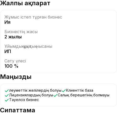
Жалпы ақпарат
Жұмыс істеп тұрған бизнес
Ия
Бизнестің жасы
2 жылы
Ұйымдық-құқықтық нысаны
ИП
Сату үлесі
100 %
Маңызды
Әлеуметтік желілердің болуы
Клиенттік база
Лицензиялардың болуы
Салық берешегінің болмауы
Тәуелсіз бизнес
Сипаттама