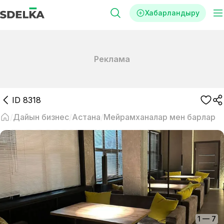
Хабарландыру
Реклама
ID
8318
Дайын бизнес
Астана
Мейрамханалар мен барлар
1
—
7