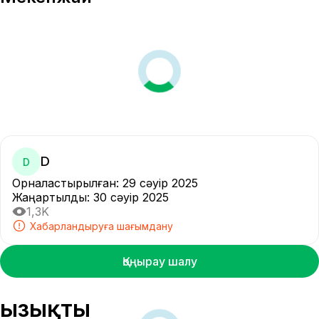
D
D
Орналастырылған
:
29 сәуір 2025
Жаңартылды
:
30 сәуір 2025
1,3K
Хабарландыруға шағымдану
Қоңырау шалу
Қызықты