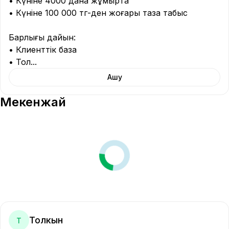
• Күніне 4000 дана жұмыртқа

• Күніне 100 000 тг-ден жоғары таза табыс

Барлығы дайын:

• Клиенттік база

• Тол
...
Ашу
Мекенжай
Толкын
Т