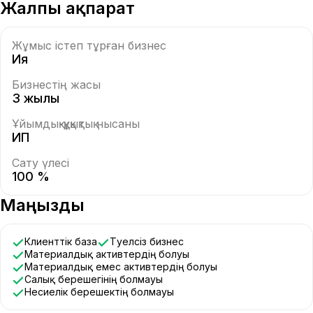
Жалпы ақпарат
Жұмыс істеп тұрған бизнес
Ия
Бизнестің жасы
3 жылы
Ұйымдық-құқықтық нысаны
ИП
Сату үлесі
100 %
Маңызды
Клиенттік база
Тәуелсіз бизнес
Материалдық активтердің болуы
Материалдық емес активтердің болуы
Салық берешегінің болмауы
Несиелік берешектің болмауы