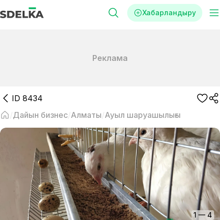
Хабарландыру
Реклама
ID
8434
Дайын бизнес
Алматы
Ауыл шаруашылығы
1
—
4