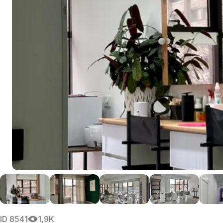
ID
8541
1,9K