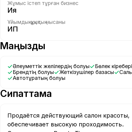
Жұмыс істеп тұрған бизнес
Ия
Ұйымдық-құқықтық нысаны
ИП
Маңызды
Әлеуметтік желілердің болуы
Бөлек кіребер
Брендтің болуы
Жеткізушілер базасы
Сал
Автотұрақтың болуы
Сипаттама
Продаётся действующий салон красоты, 
обеспечивает высокую проходимость.
