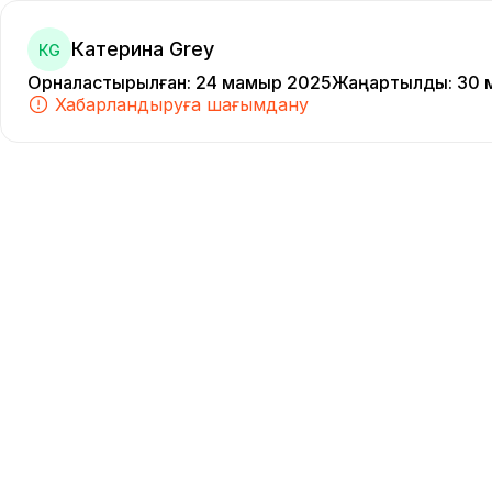
Катерина Grey
КG
Орналастырылған
:
24 мамыр 2025
Жаңартылды
:
30 
Хабарландыруға шағымдану