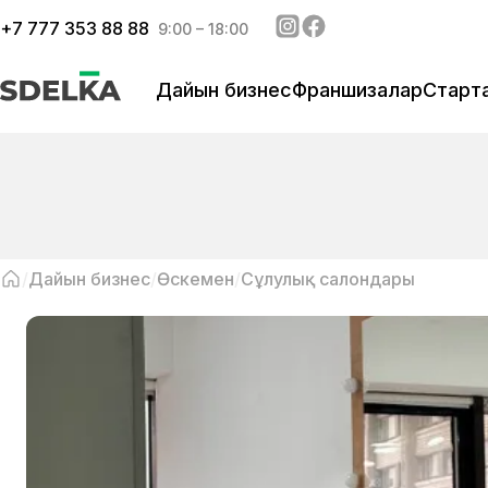
+
7 777 353 88 88
9:00 – 18:00
Дайын бизнес
Франшизалар
Старт
Дайын бизнес
Өскемен
Сұлулық салондары