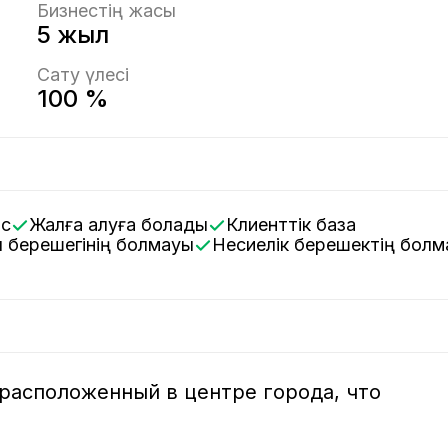
Бизнестің жасы
5 жыл
Сату үлесі
100 %
іс
Жалға алуға болады
Клиенттік база
ық берешегінің болмауы
Несиелік берешектің бол
расположенный в центре города, что 