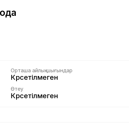
рода
Орташа айлық шығындар
Көрсетілмеген
Өтеу
Көрсетілмеген