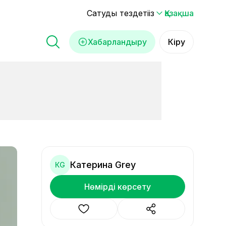
Сатуды тездетіңіз
Қазақша
Хабарландыру
Кіру
Катерина Grey
КG
Нөмірді көрсету