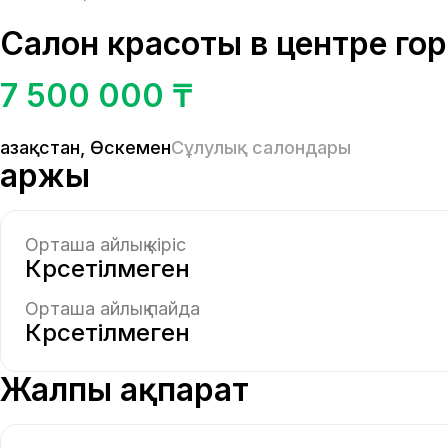
Салон красоты в центре го
7 500 000 ₸
Қазақстан
,
Өскемен
Сұлулық салондары
Қаржы
Орташа айлық кіріс
Көрсетілмеген
Орташа айлық пайда
Көрсетілмеген
Жалпы ақпарат