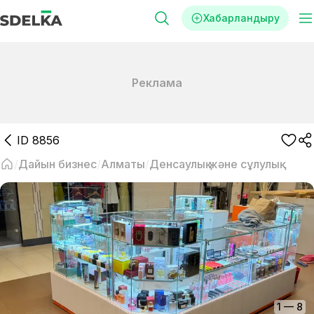
Хабарландыру
Реклама
ID
8856
Дайын бизнес
Алматы
Денсаулық және сұлулық
1
—
8