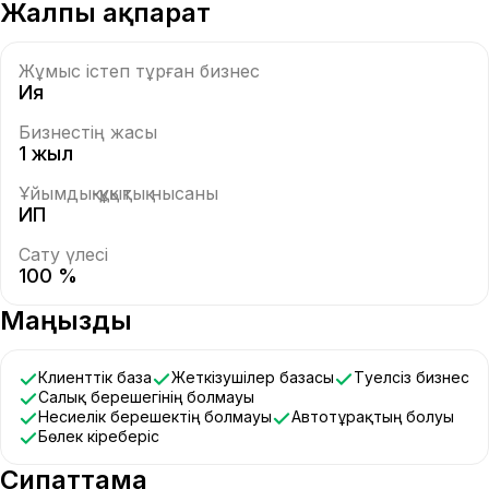
Жалпы ақпарат
Жұмыс істеп тұрған бизнес
Ия
Бизнестің жасы
1 жыл
Ұйымдық-құқықтық нысаны
ИП
Сату үлесі
100 %
Маңызды
Клиенттік база
Жеткізушілер базасы
Тәуелсіз бизнес
Салық берешегінің болмауы
Несиелік берешектің болмауы
Автотұрақтың болуы
Бөлек кіреберіс
Сипаттама