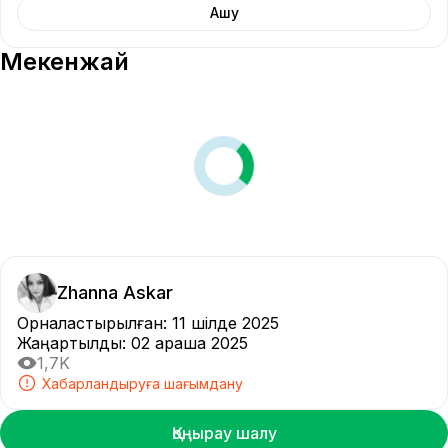
Ашу
Мекенжай
Zhanna Askar
Орналастырылған
:
11 шілде 2025
Жаңартылды
:
02 қараша 2025
1,7K
Хабарландыруға шағымдану
Қоңырау шалу