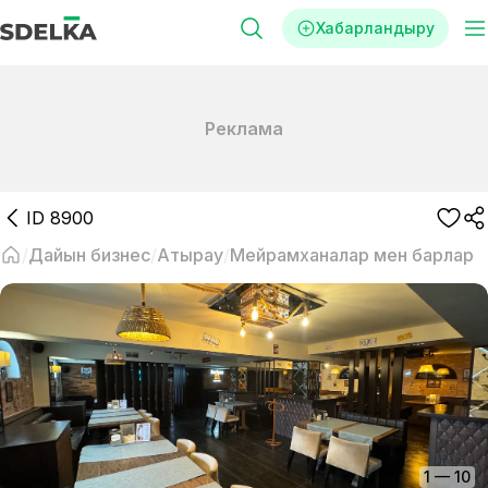
Хабарландыру
Реклама
ID
8900
Дайын бизнес
Атырау
Мейрамханалар мен барлар
1
—
10