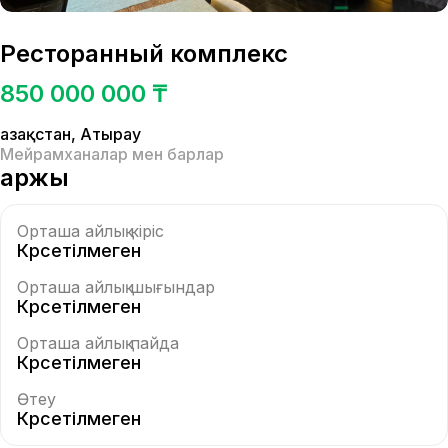
Ресторанный комплекс
850 000 000 ₸
Қазақстан
,
Атырау
Мейрамханалар мен барлар
Қаржы
Орташа айлық кіріс
Көрсетілмеген
Орташа айлық шығындар
Көрсетілмеген
Орташа айлық пайда
Көрсетілмеген
Өтеу
Көрсетілмеген