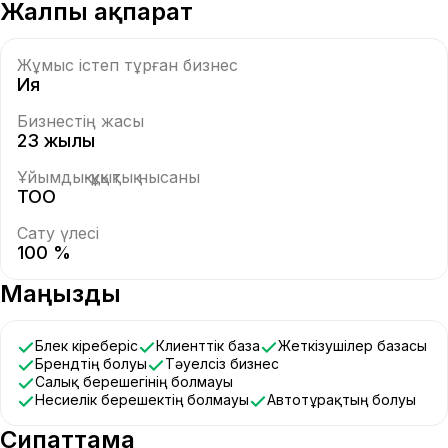
Жалпы ақпарат
Жұмыс істеп тұрған бизнес
Ия
Бизнестің жасы
23 жылы
Ұйымдық-құқықтық нысаны
ТОО
Сату үлесі
100 %
Маңызды
Бөлек кіреберіс
Клиенттік база
Жеткізушілер базасы
Брендтің болуы
Тәуелсіз бизнес
Салық берешегінің болмауы
Несиелік берешектің болмауы
Автотұрақтың болуы
Сипаттама