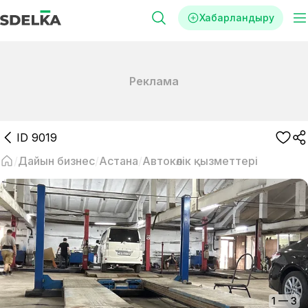
Хабарландыру
Реклама
ID
9019
Дайын бизнес
Астана
Автокөлік қызметтері
1
—
3