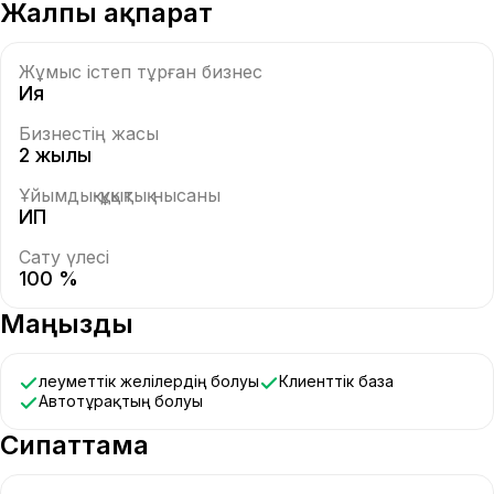
Жалпы ақпарат
Жұмыс істеп тұрған бизнес
Ия
Бизнестің жасы
2 жылы
Ұйымдық-құқықтық нысаны
ИП
Сату үлесі
100 %
Маңызды
Әлеуметтік желілердің болуы
Клиенттік база
Автотұрақтың болуы
Сипаттама