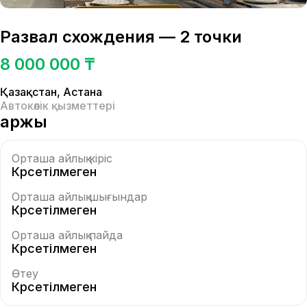
Развал схождения — 2 точки
8 000 000 ₸
Қазақстан
,
Астана
Автокөлік қызметтері
Қаржы
Орташа айлық кіріс
Көрсетілмеген
Орташа айлық шығындар
Көрсетілмеген
Орташа айлық пайда
Көрсетілмеген
Өтеу
Көрсетілмеген