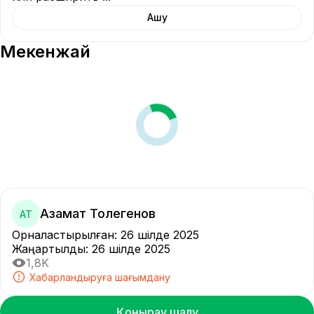
Ашу
Мекенжай
Азамат Толегенов
АТ
Орналастырылған
:
26 шілде 2025
Жаңартылды
:
26 шілде 2025
1,8K
Хабарландыруға шағымдану
Қоңырау шалу