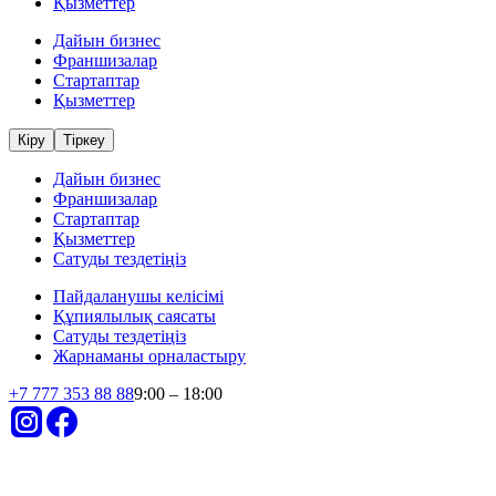
Қызметтер
Дайын бизнес
Франшизалар
Стартаптар
Қызметтер
Кіру
Тіркеу
Дайын бизнес
Франшизалар
Стартаптар
Қызметтер
Сатуды тездетіңіз
Пайдаланушы келісімі
Құпиялылық саясаты
Сатуды тездетіңіз
Жарнаманы орналастыру
+
7 777 353 88 88
9:00 – 18:00