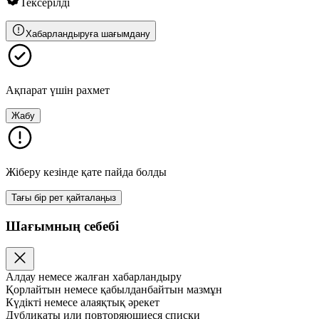
Тексерілді
Хабарландыруға шағымдану
Ақпарат үшін рахмет
Жабу
Жіберу кезінде қате пайда болды
Тағы бір рет қайталаңыз
Шағымның себебі
Алдау немесе жалған хабарландыру
Қорлайтын немесе қабылданбайтын мазмұн
Күдікті немесе алаяқтық әрекет
Дубликаты или повторяющиеся списки