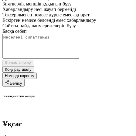
Зияткерлік меншік құқығын бұзу
Хабарландыру иесі жауап бермейді
Тексерілмеген немесе дұрыс емес ақпарат
Ескірген немесе белсенді емес хабарландыру
Сайтты пайдалану ережелерін бұзу
Басқа себеп
Шағым жіберу
Қоңырау шалу
Нөмірді көрсету
Бөлісу
Біз әлеуметтік желіде
Ұқсас