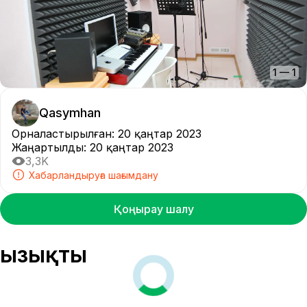
1
—
1
Qasymhan
Орналастырылған
:
20 қаңтар 2023
Жаңартылды
:
20 қаңтар 2023
3,3K
Хабарландыруға шағымдану
Қоңырау шалу
Қызықты