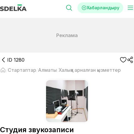
Хабарландыру
Реклама
ID
1280
Стартаптар
Алматы
Халыққа арналған қызметтер
Студия звукозаписи