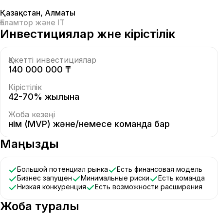
Қазақстан
,
Алматы
Ғаламтор және IT
Инвестициялар және кірістілік
Қажетті инвестициялар
140 000 000 ₸
Кірістілік
42-70% жылына
Жоба кезеңі
Өнім (MVP) және/немесе команда бар
Маңызды
Большой потенциал рынка
Есть финансовая модель
Бизнес запущен
Минимальные риски
Есть команда
Низкая конкуренция
Есть возможности расширения
Жоба туралы