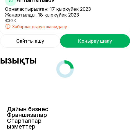
Arman Ismailov
AI
Орналастырылған
:
17 қыркүйек 2023
Жаңартылды
:
18 қыркүйек 2023
3K
Хабарландыруға шағымдану
Сайтты ашу
Қоңырау шалу
Қызықты
Дайын бизнес
Франшизалар
Стартаптар
Қызметтер