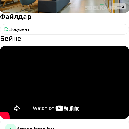
1
—
2
Файлдар
Документ
Бейне