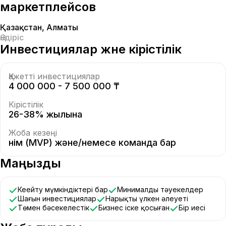
маркетплейсов
Қазақстан
,
Алматы
Өндіріс
Инвестициялар және кірістілік
Қажетті инвестициялар
4 000 000 - 7 500 000 ₸
Кірістілік
26-38% жылына
Жоба кезеңі
Өнім (MVP) және/немесе команда бар
Маңызды
Кеңейту мүмкіндіктері бар
Минималды тәуекелдер
Шағын инвестициялар
Нарықтың үлкен әлеуеті
Төмен бәсекелестік
Бизнес іске қосыған
Бір иесі