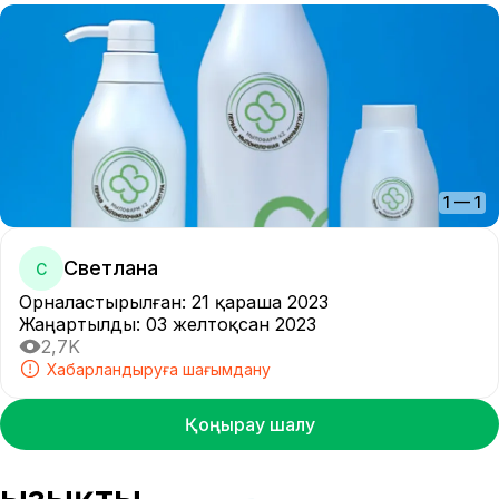
1
—
1
Светлана
С
Орналастырылған
:
21 қараша 2023
Жаңартылды
:
03 желтоқсан 2023
2,7K
Хабарландыруға шағымдану
Қоңырау шалу
Қызықты