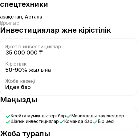
спецтехники
Қазақстан
,
Астана
Құрылыс
Инвестициялар және кірістілік
Қажетті инвестициялар
35 000 000 ₸
Кірістілік
50-90% жылына
Жоба кезеңі
Идея бар
Маңызды
Кеңейту мүмкіндіктері бар
Минималды тәуекелдер
Шағын инвестициялар
Команда бар
Бір иесі
Жоба туралы