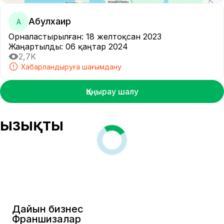
Абулхаир
А
Орналастырылған
:
18 желтоқсан 2023
Жаңартылды
:
06 қаңтар 2024
2,7K
Хабарландыруға шағымдану
Қоңырау шалу
Қызықты
Дайын бизнес
Франшизалар