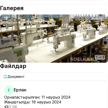
Галерея
1
—
1
Файлдар
Документ
Ерлан
Е
Орналастырылған
:
11 наурыз 2024
Жаңартылды
:
19 наурыз 2024
2,9K