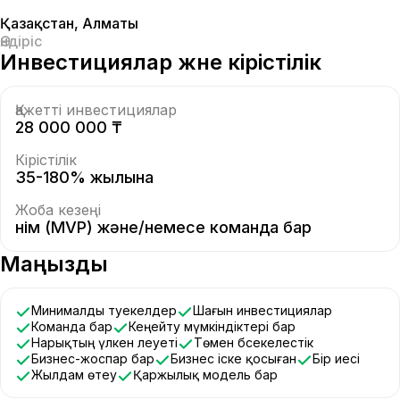
Қазақстан
,
Алматы
Өндіріс
Инвестициялар және кірістілік
Қажетті инвестициялар
28 000 000 ₸
Кірістілік
35-180% жылына
Жоба кезеңі
Өнім (MVP) және/немесе команда бар
Маңызды
Минималды тәуекелдер
Шағын инвестициялар
Команда бар
Кеңейту мүмкіндіктері бар
Нарықтың үлкен әлеуеті
Төмен бәсекелестік
Бизнес-жоспар бар
Бизнес іске қосыған
Бір иесі
Жылдам өтеу
Қаржылық модель бар