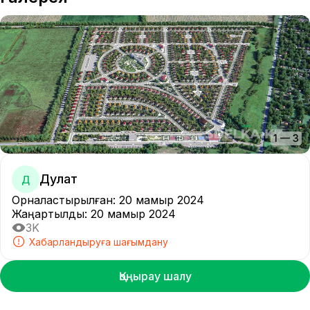
1
—
3
Дулат
Д
Орналастырылған
:
20 мамыр 2024
Жаңартылды
:
20 мамыр 2024
3K
Хабарландыруға шағымдану
Қоңырау шалу