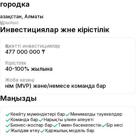
городка
Қазақстан
,
Алматы
Құрылыс
Инвестициялар және кірістілік
Қажетті инвестициялар
477 000 000 ₸
Кірістілік
40-100% жылына
Жоба кезеңі
Өнім (MVP) және/немесе команда бар
Маңызды
Кеңейту мүмкіндіктері бар
Минималды тәуекелдер
Команда бар
Нарықтың үлкен әлеуеті
Бизнес-жоспар бар
Төмен бәсекелестік
Бір иесі
Жылдам өтеу
Қаржылық модель бар