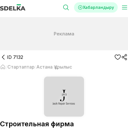
Хабарландыру
Реклама
ID
7132
Стартаптар
Астана
Құрылыс
Строительная фирма