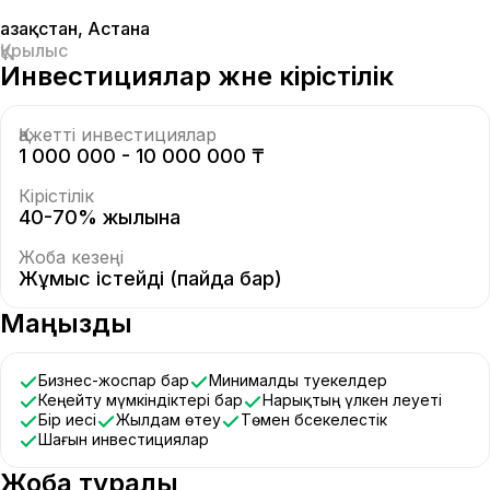
Қазақстан
,
Астана
Құрылыс
Инвестициялар және кірістілік
Қажетті инвестициялар
1 000 000 - 10 000 000 ₸
Кірістілік
40-70% жылына
Жоба кезеңі
Жұмыс істейді (пайда бар)
Маңызды
Бизнес-жоспар бар
Минималды тәуекелдер
Кеңейту мүмкіндіктері бар
Нарықтың үлкен әлеуеті
Бір иесі
Жылдам өтеу
Төмен бәсекелестік
Шағын инвестициялар
Жоба туралы