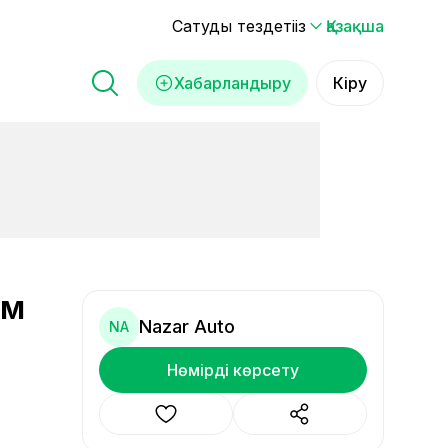
Сатуды тездетіңіз
Қазақша
Хабарландыру
Кіру
ом
Nazar Auto
NA
Нөмірді көрсету