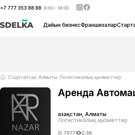
+
7 777 353 88 88
9:00 – 18:00
Дайын бизнес
Франшизалар
Старт
Стартаптар
Алматы
Логистикалық қызметтер
Аренда Автома
Қазақстан
,
Алматы
Логистикалық қызметтер
ID
7977
2,6K