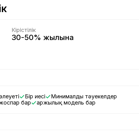
ік
Кірістілік
30-50% жылына
әлеуеті
Бір иесі
Минималды тәуекелдер
-жоспар бар
Қаржылық модель бар