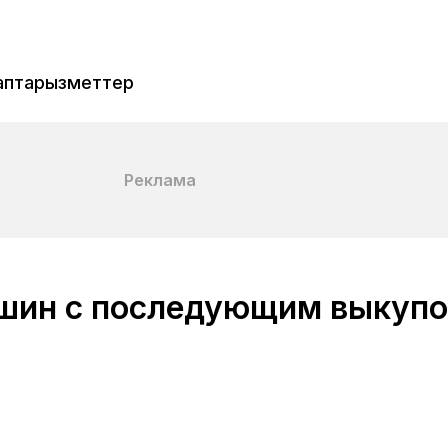
аптар
Қызметтер
Реклама
шин с последующим выкуп