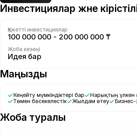
Инвестициялар және кірістіл
Қажетті инвестициялар
100 000 000 - 200 000 000 ₸
Жоба кезеңі
Идея бар
Маңызды
Кеңейту мүмкіндіктері бар
Нарықтың үлкен 
Төмен бәсекелестік
Жылдам өтеу
Бизнес
Жоба туралы