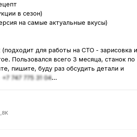
епт   

ции в сезон)  

рсия на самые актуальные вкусы)    

(подходит для работы на СТО - зарисовка и
е. Пользовался всего 3 месяца, станок по 
📲Звоните, пишите, буду раз обсудить детали и 
 
+7 747 775 31 04
...
1,8K