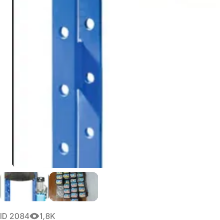
ID
2084
1,8K