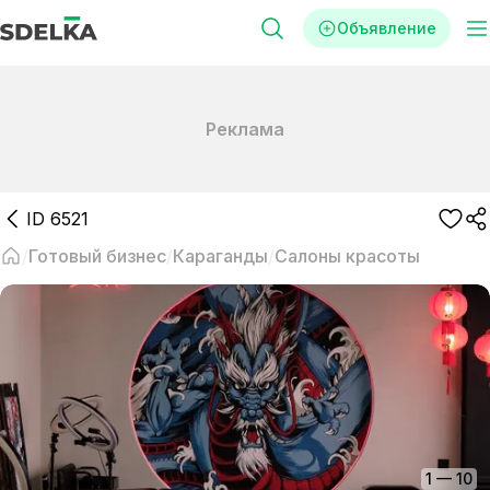
Объявление
Реклама
ID
6521
Готовый бизнес
Караганды
Салоны красоты
1
—
10