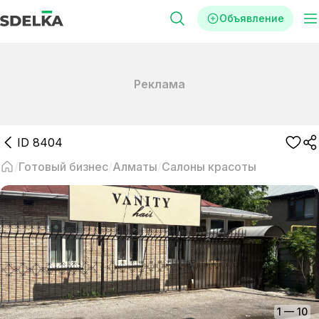
Объявление
Реклама
ID
8404
Готовый бизнес
Алматы
Салоны красоты
1
—
10