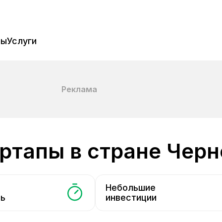
пы
Услуги
Реклама
артапы в стране Чер
Небольшие
ть
инвестиции