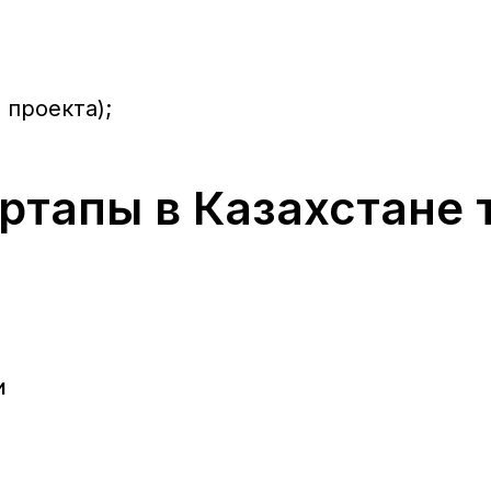
 проекта);
артапы в Казахстане
и