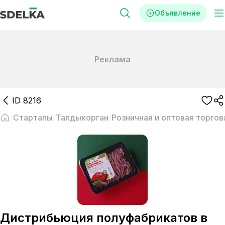
Объявление
Реклама
ID
8216
Стартапы
Талдыкорган
Розничная и оптовая торгов
Дистрибьюция полуфабрикатов в