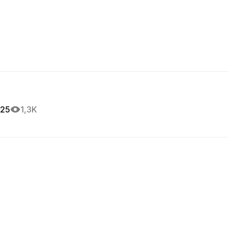
025
1,3K