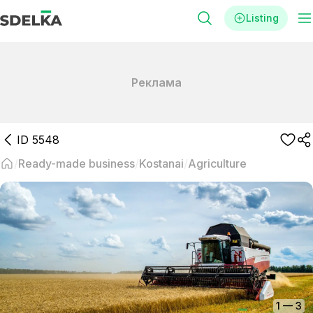
Listing
Реклама
ID
5548
Ready-made business
Kostanai
Agriculture
1
—
3