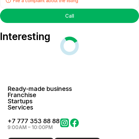
File a complaint about the listing
Call
Interesting
Ready-made business
Franchise
Startups
Services
+
7 777 353 88 88
9:00AM – 10:00PM