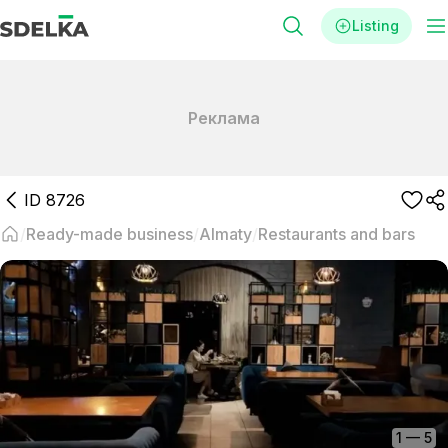
Listing
Реклама
ID
8726
Ready-made business
Almaty
Restaurants and bars
1
—
5