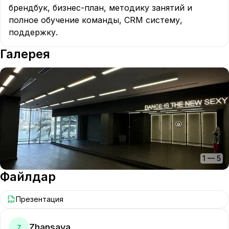
брендбук, бизнес-план, методику занятий и 
полное обучение команды, CRM систему, 
поддержку. 
Галерея
1
—
5
Файлдар
Презентация
Zhansaya
Z