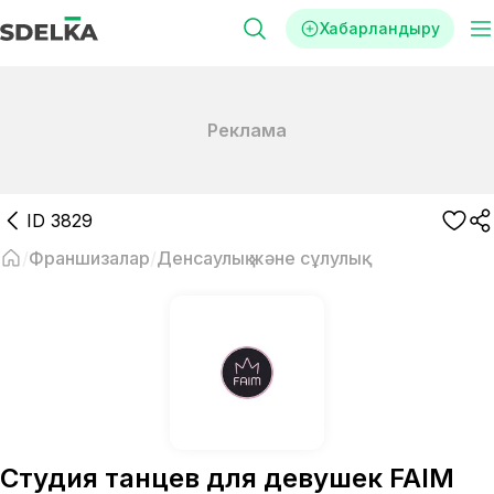
Хабарландыру
Реклама
ID
3829
Франшизалар
Денсаулық және сұлулық
Студия танцев для девушек FAIM