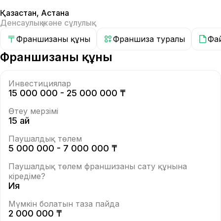
Қазақстан
,
Астана
Денсаулық және сұлулық
Франшизаның құны
Франшиза туралы
Фа
Франшизаның құны
Инвестициялар
15 000 000 - 25 000 000 ₸
Өтеу мерзімі
15 ай
Паушалдық төлем
5 000 000 - 7 000 000 ₸
Паушалдық төлем франшизаны сату құнына
кіредіме?
Ия
Мүмкін болатын таза пайда
2 000 000 ₸