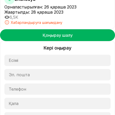
Орналастырылған
:
26 қараша 2023
Жаңартылды
:
28 қараша 2023
6,5K
Хабарландыруға шағымдану
Қоңырау шалу
Кері қоңырау