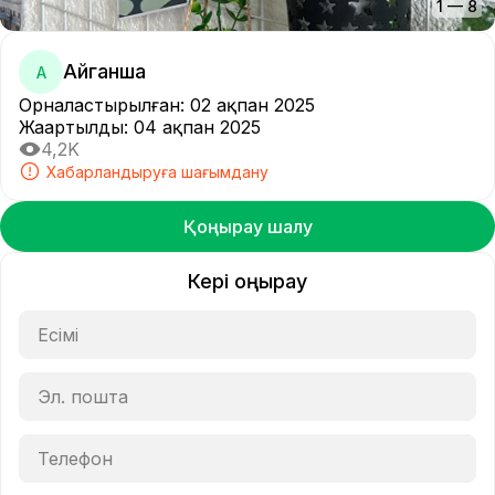
1
—
8
Айганша
А
Орналастырылған
:
02 ақпан 2025
Жаңартылды
:
04 ақпан 2025
4,2K
Хабарландыруға шағымдану
Қоңырау шалу
Кері қоңырау