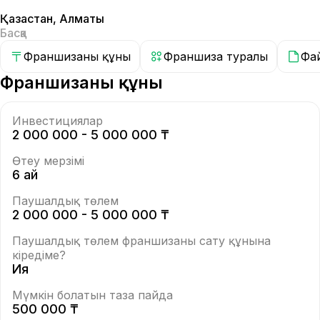
Қазақстан
,
Алматы
Басқа
Франшизаның құны
Франшиза туралы
Фа
Франшизаның құны
Инвестициялар
2 000 000 - 5 000 000 ₸
Өтеу мерзімі
6 ай
Паушалдық төлем
2 000 000 - 5 000 000 ₸
Паушалдық төлем франшизаны сату құнына
кіредіме?
Ия
Мүмкін болатын таза пайда
500 000 ₸