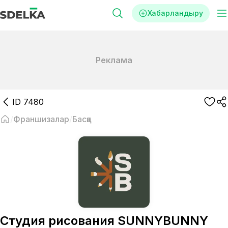
Хабарландыру
Реклама
ID
7480
Франшизалар
Басқа
Студия рисования SUNNYBUNNY