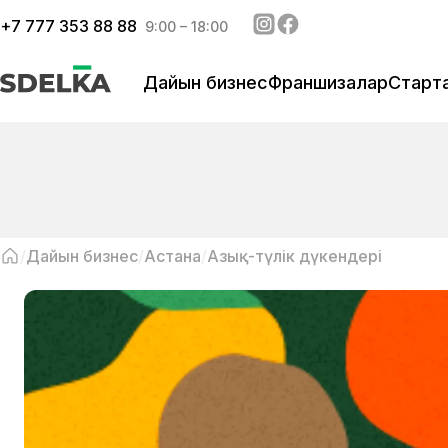
+
7 777 353 88 88
9:00 – 18:00
Дайын бизнес
Франшизалар
Старт
Дайын бизнес
Астана
Азық-түлік дүкендері