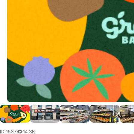
ID
1537
14,3K