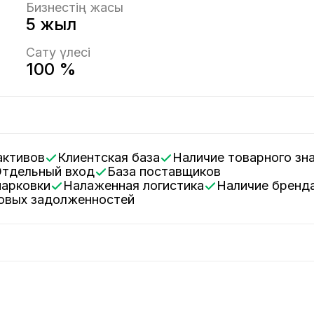
Бизнестің жасы
5 жыл
Сату үлесі
100 %
активов
Клиентская база
Наличие товарного зн
Отдельный вход
База поставщиков
парковки
Налаженная логистика
Наличие бренд
говых задолженностей