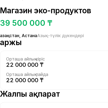
Магазин эко-продуктов
39 500 000 ₸
Қазақстан
,
Астана
Азық-түлік дүкендері
Қаржы
Орташа айлық кіріс
22 000 000 ₸
Орташа айлық пайда
22 000 000 ₸
Жалпы ақпарат