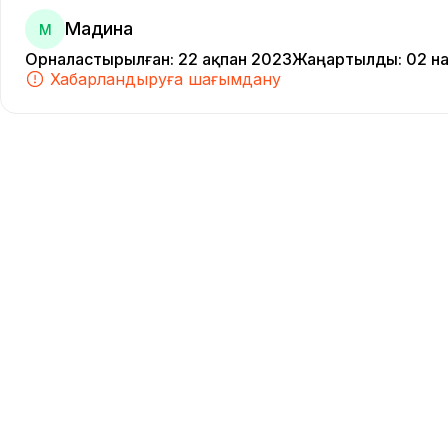
Мадина
М
Орналастырылған
:
22 ақпан 2023
Жаңартылды
:
02 н
Хабарландыруға шағымдану