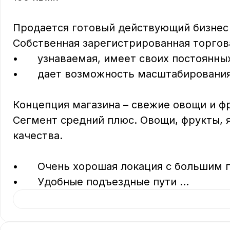
Продается готовый действующий бизнес в
Собственная зарегистрированная торгова
•	узнаваемая, имеет своих постоянных клиентов, 

•	дает возможность масштабирования, в том числе в виде франшизы.

Концепция магазина – свежие овощи и фру
Сегмент средний плюс. Овощи, фрукты, я
качества.

•	Очень хорошая локация с большим потоком людей.

•	Удобные подъездные пути 
...