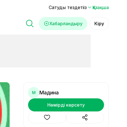
Сатуды тездетіңіз
Қазақша
Хабарландыру
Кіру
Мадина
М
Нөмірді көрсету