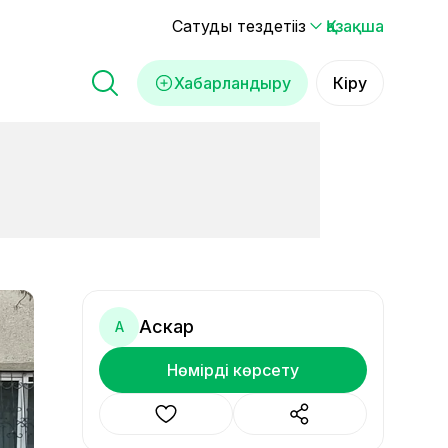
Сатуды тездетіңіз
Қазақша
Хабарландыру
Кіру
Аскар
А
Нөмірді көрсету