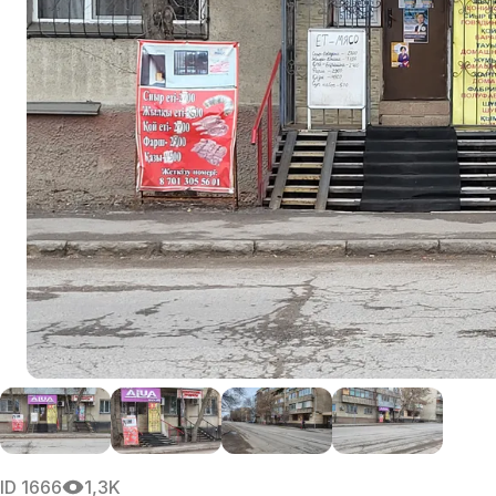
ID
1666
1,3K