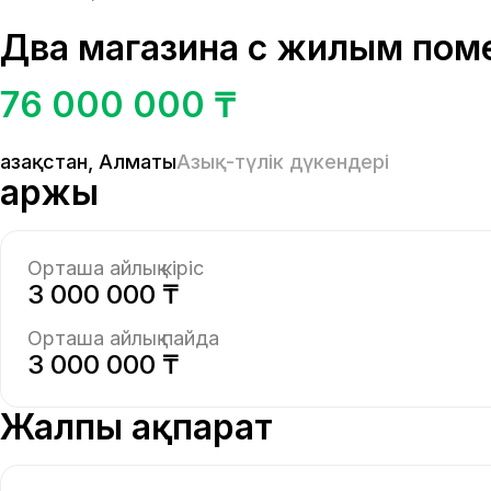
Два магазина с жилым по
76 000 000 ₸
Қазақстан
,
Алматы
Азық-түлік дүкендері
Қаржы
Орташа айлық кіріс
3 000 000 ₸
Орташа айлық пайда
3 000 000 ₸
Жалпы ақпарат