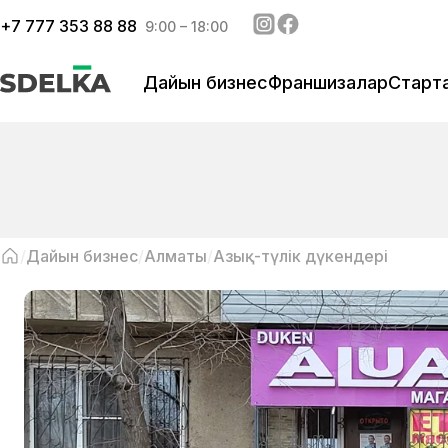
+
7 777 353 88 88
9:00 – 18:00
Дайын бизнес
Франшизалар
Старт
Дайын бизнес
Алматы
Азық-түлік дүкендері