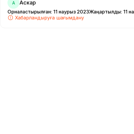
Аскар
А
Орналастырылған
:
11 наурыз 2023
Жаңартылды
:
11 н
Хабарландыруға шағымдану