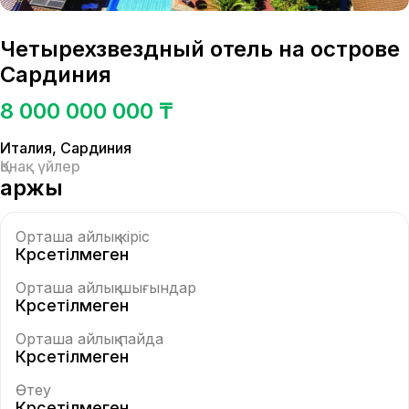
Четырехзвездный отель на острове
Сардиния
8 000 000 000 ₸
Италия
,
Сардиния
Қонақ үйлер
Қаржы
Орташа айлық кіріс
Көрсетілмеген
Орташа айлық шығындар
Көрсетілмеген
Орташа айлық пайда
Көрсетілмеген
Өтеу
Көрсетілмеген