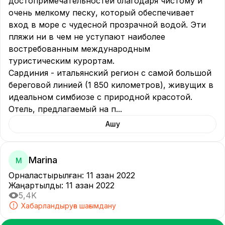
достопримечательностей благодаря чистому и 
очень мелкому песку, который обеспечивает 
вход в море с чудесной прозрачной водой. Эти 
пляжи ни в чем не уступают наиболее 
востребованным международным 
туристическим курортам.

Сардиния - итальянский регион с самой большой 
береговой линией (1 850 километров), живущих в 
идеальном симбиозе с природной красотой.

Отель, предлагаемый на п
...
Ашу
Marina
M
Орналастырылған
:
11 қазан 2022
Жаңартылды
:
11 қазан 2022
5,4K
Хабарландыруға шағымдану