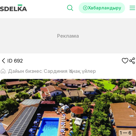
Хабарландыру
Реклама
ID
692
Дайын бизнес
Сардиния
Қонақ үйлер
1
—
6