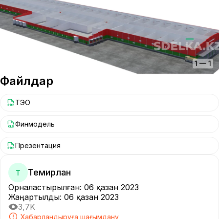
1
—
1
Файлдар
ТЭО
Финмодель
Презентация
Темирлан
Т
Орналастырылған
:
06 қазан 2023
Жаңартылды
:
06 қазан 2023
3,7K
Хабарландыруға шағымдану