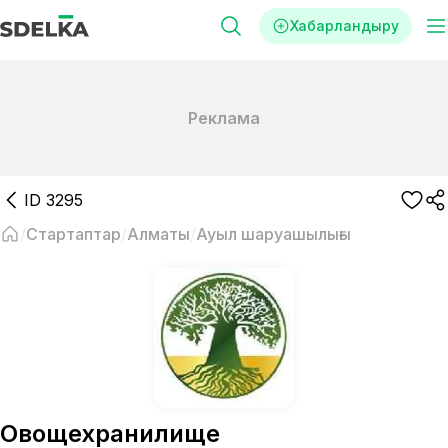
Хабарландыру
Реклама
ID
3295
Стартаптар
Алматы
Ауыл шаруашылығы
Овощехранилище