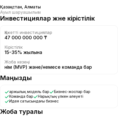
Қазақстан
,
Алматы
Ауыл шаруашылығы
Инвестициялар және кірістілік
Қажетті инвестициялар
47 000 000 000 ₸
Кірістілік
15-35% жылына
Жоба кезеңі
Өнім (MVP) және/немесе команда бар
Маңызды
Қаржылық модель бар
Бизнес-жоспар бар
Команда бар
Нарықтың үлкен әлеуеті
Идея сатысындағы бизнес
Жоба туралы