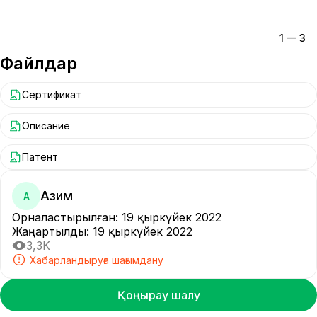
1
—
3
Файлдар
Сертификат
Описание
Патент
Азим
А
Орналастырылған
:
19 қыркүйек 2022
Жаңартылды
:
19 қыркүйек 2022
3,3K
Хабарландыруға шағымдану
Қоңырау шалу