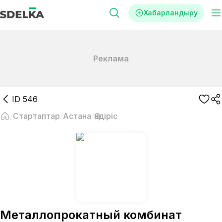
Хабарландыру
Реклама
ID
546
Стартаптар
Астана
Өндіріс
Металлопрокатный комбинат