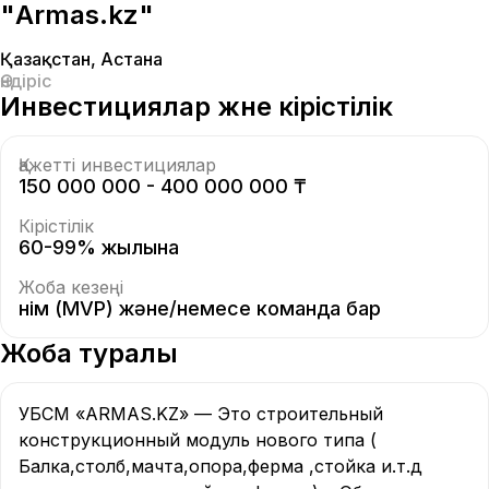
"Armas.kz"
Қазақстан
,
Астана
Өндіріс
Инвестициялар және кірістілік
Қажетті инвестициялар
150 000 000 - 400 000 000 ₸
Кірістілік
60-99% жылына
Жоба кезеңі
Өнім (MVP) және/немесе команда бар
Жоба туралы
УБСМ «ARMAS.KZ» — Это строительный 
конструкционный модуль нового типа ( 
Балка,столб,мачта,опора,ферма ,стойка и.т.д 