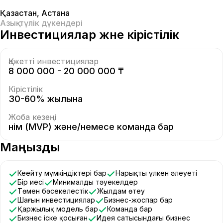
Қазақстан
,
Астана
Азық-түлік дүкендері
Инвестициялар және кірістілік
Қажетті инвестициялар
8 000 000 - 20 000 000 ₸
Кірістілік
30-60% жылына
Жоба кезеңі
Өнім (MVP) және/немесе команда бар
Маңызды
Кеңейту мүмкіндіктері бар
Нарықтың үлкен әлеуеті
Бір иесі
Минималды тәуекелдер
Төмен бәсекелестік
Жылдам өтеу
Шағын инвестициялар
Бизнес-жоспар бар
Қаржылық модель бар
Команда бар
Бизнес іске қосыған
Идея сатысындағы бизнес