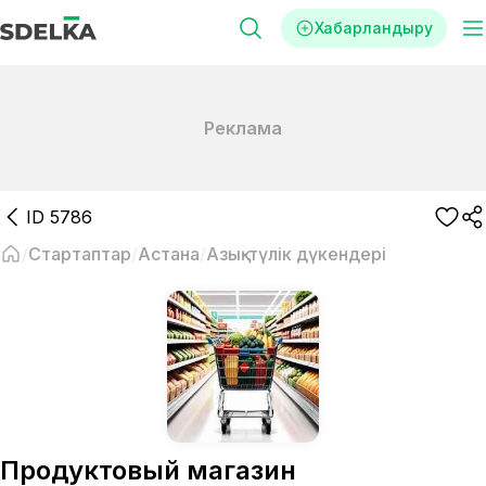
Хабарландыру
Реклама
ID
5786
Стартаптар
Астана
Азық-түлік дүкендері
Продуктовый магазин