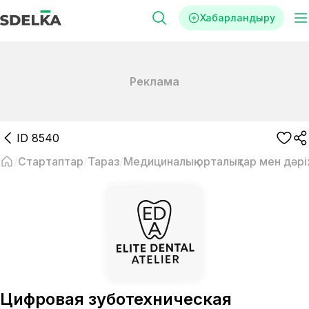
Хабарландыру
Реклама
ID
8540
Стартаптар
Тараз
Медициналық орталықтар мен дәр
Цифровая зуботехническая