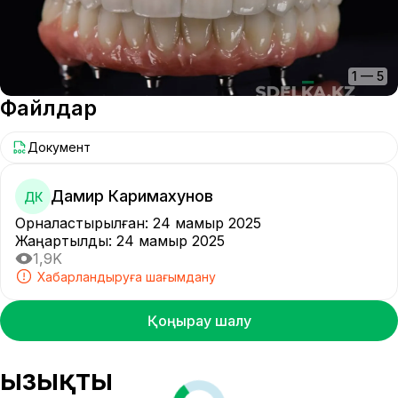
1
—
5
Файлдар
Документ
Дамир Каримахунов
ДК
Орналастырылған
:
24 мамыр 2025
Жаңартылды
:
24 мамыр 2025
1,9K
Хабарландыруға шағымдану
Қоңырау шалу
Қызықты