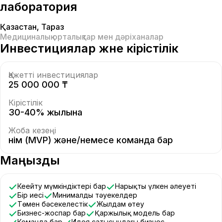
лаборатория
Қазақстан
,
Тараз
Медициналық орталықтар мен дәріханалар
Инвестициялар және кірістілік
Қажетті инвестициялар
25 000 000 ₸
Кірістілік
30-40% жылына
Жоба кезеңі
Өнім (MVP) және/немесе команда бар
Маңызды
Кеңейту мүмкіндіктері бар
Нарықтың үлкен әлеуеті
Бір иесі
Минималды тәуекелдер
Төмен бәсекелестік
Жылдам өтеу
Бизнес-жоспар бар
Қаржылық модель бар
Команда бар
Идея сатысындағы бизнес