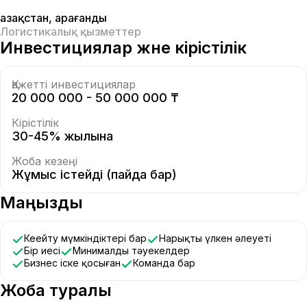
Қазақстан
,
Қарағанды
Логистикалық қызметтер
Инвестициялар және кірістілік
Қажетті инвестициялар
20 000 000 - 50 000 000 ₸
Кірістілік
30-45% жылына
Жоба кезеңі
Жұмыс істейді (пайда бар)
Маңызды
Кеңейту мүмкіндіктері бар
Нарықтың үлкен әлеуеті
Бір иесі
Минималды тәуекелдер
Бизнес іске қосыған
Команда бар
Жоба туралы