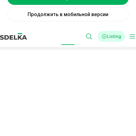
Продолжить в мобильной версии
Listing
Filters
Реклама
Franchise
Grocery stores
in category «Grocery stores»
buy franchise
Small
Without lump-sum
investments
payment