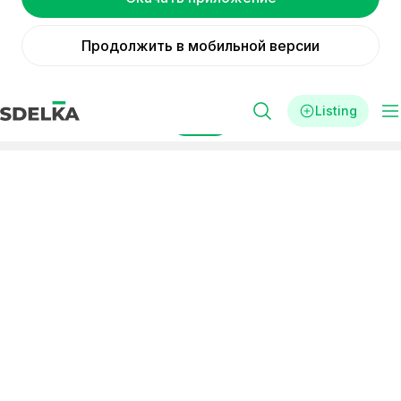
Продолжить в мобильной версии
Listing
Filters
Реклама
Ready-made business
Burgas
in Burgas buy a ready-made
business
Small
Short payback period
investments