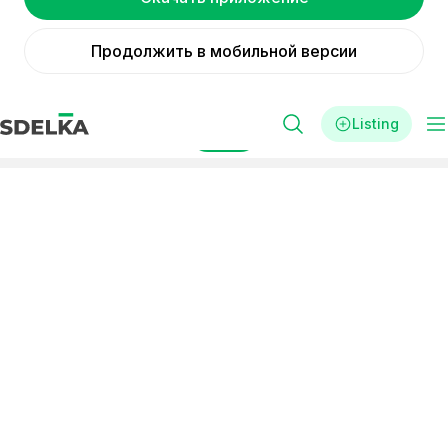
Продолжить в мобильной версии
Listing
Filters
Реклама
Ready-made business
in the country buy a ready-
made business
Small
Short payback period
investments