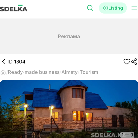
Listing
Реклама
ID
1304
Ready-made business
Almaty
Tourism
1
—
9