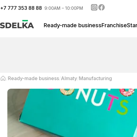
+
7 777 353 88 88
9:00AM – 10:00PM
Ready-made business
Franchise
Sta
Ready-made business
Almaty
Manufacturing