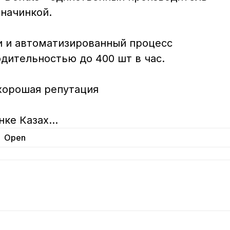
ачинкой. 

 и автоматизированный процесс 
дительностью до 400 шт в час. 

 хорошая репутация

нке Казах
...
Open