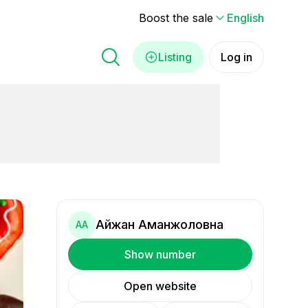
Boost the sale
English
Listing
Log in
Айжан Аманжоловна
АА
Show number
Open website