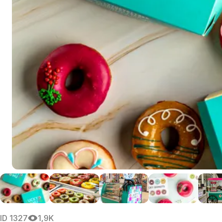
ID
1327
1,9K