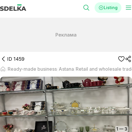
Listing
Реклама
ID
1459
Ready-made business
Astana
Retail and wholesale tra
1
—
3