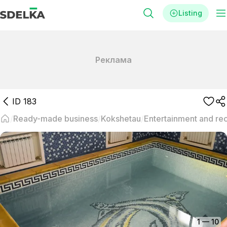
Listing
Реклама
ID
183
Ready-made business
Kokshetau
Entertainment and re
1
—
10