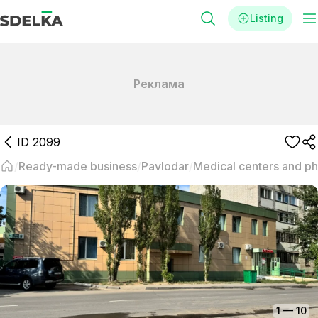
Listing
Реклама
ID
2099
Ready-made business
Pavlodar
Medical centers and p
1
—
10