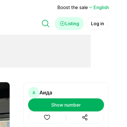
Boost the sale
English
Listing
Log in
Аида
А
Show number