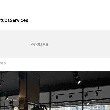
rtups
Services
Реклама
res