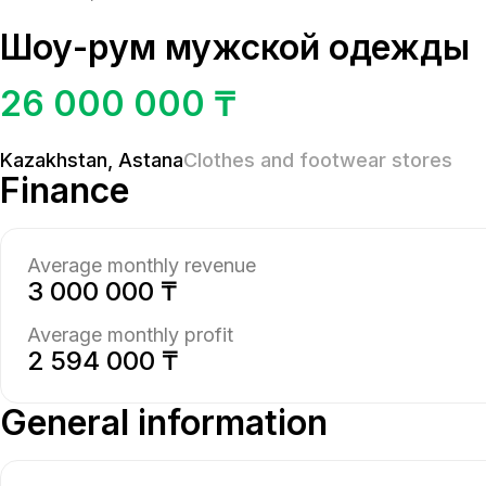
Шоу-рум мужской одежды
26 000 000 ₸
Kazakhstan
,
Astana
Clothes and footwear stores
Finance
Average monthly revenue
3 000 000 ₸
Average monthly profit
2 594 000 ₸
General information