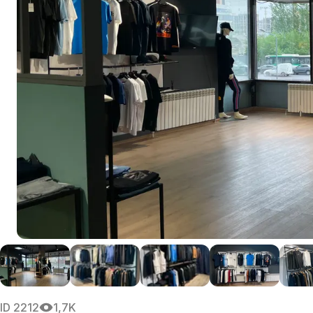
ID
2212
1,7K