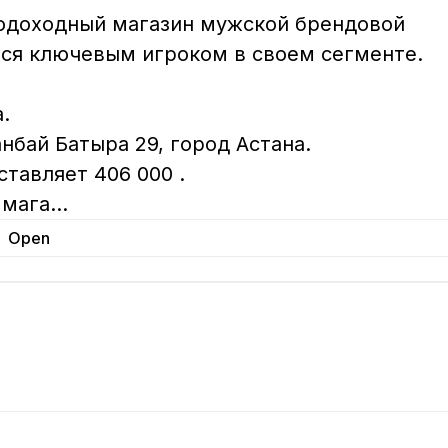
ся ключевым игроком в своем сегменте.



бай Батыра 29, город Астана.

тавляет 406 000 .

 мага
...
Open