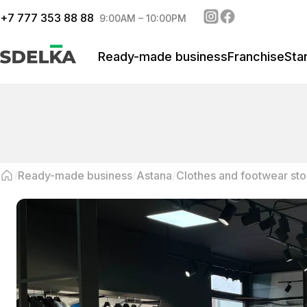
+
7 777 353 88 88
9:00AM – 10:00PM
Ready-made business
Franchise
Sta
Ready-made business
Astana
Clothes and footwear sto