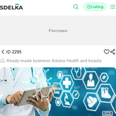
Listing
Реклама
ID
2295
Ready-made business
Astana
Health and beauty
1
—
1